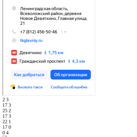
2
3
17
3
25
2
17
3
22
1
17
0
0
4